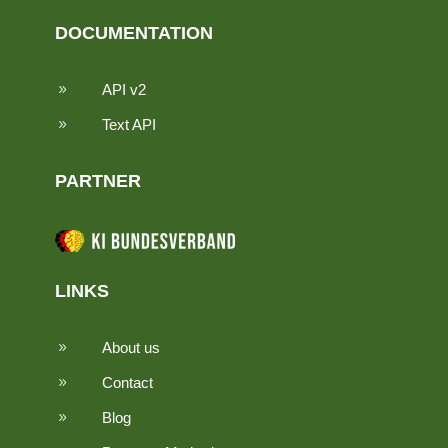
DOCUMENTATION
API v2
9
Text API
9
PARTNER
LINKS
About us
9
Contact
9
Blog
9